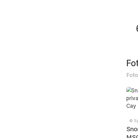
Fo
Foto
© Sy
Snor
MSC