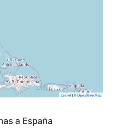
Leaflet
| ©
OpenStreetMap
mas a España