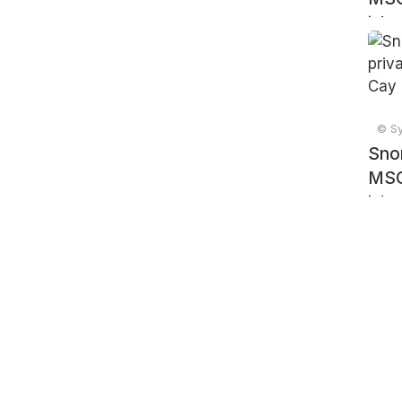
isla
© Sy
Snor
MSC
isla