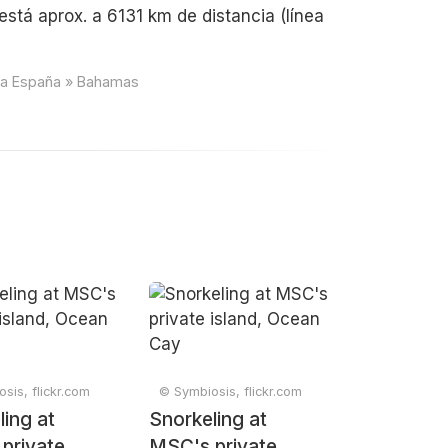
stá aprox. a 6131 km de distancia (línea
cia España » Bahamas
sis, flickr.com
© Symbiosis, flickr.com
ling at
Snorkeling at
private
MSC's private