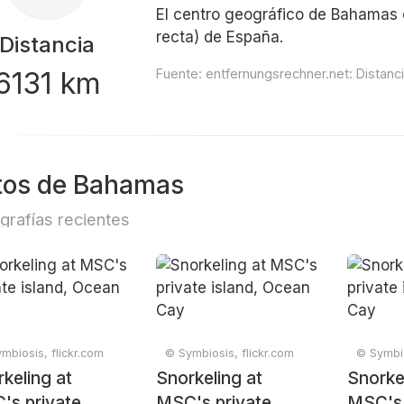
El centro geográfico de Bahamas e
recta) de España.
Distancia
6131 km
Fuente:
entfernungsrechner.net: Distan
tos de Bahamas
grafías recientes
mbiosis, flickr.com
© Symbiosis, flickr.com
© Symbio
keling at
Snorkeling at
Snorke
's private
MSC's private
MSC's 