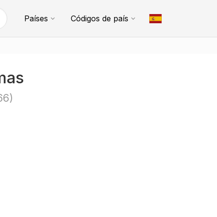
Países
Códigos de país
mas
66)