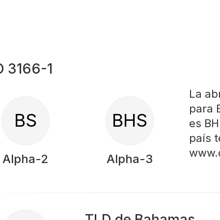
O 3166-1
La ab
para 
BS
BHS
es BH
país 
www.
Alpha-2
Alpha-3
TLD de Bahamas