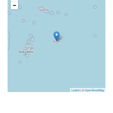
−
Leaflet
| ©
OpenStreetMap