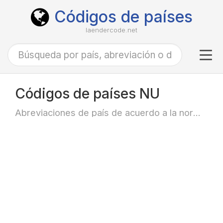
Códigos de países
laendercode.net
Tog
navi
Códigos de países NU
Abreviaciones de país de acuerdo a la norma ISO-3166 alfa-2