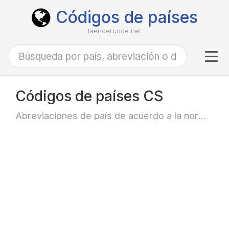
Códigos de países
laendercode.net
Tog
navi
Códigos de países CS
Abreviaciones de país de acuerdo a la norma ISO-3166 alfa-2