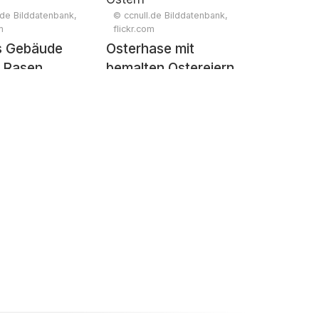
.de Bilddatenbank,
© ccnull.de Bilddatenbank,
m
flickr.com
s Gebäude
Osterhase mit
l Rasen
bemalten Ostereiern
und Schriftzug
„Frohe Ostern“