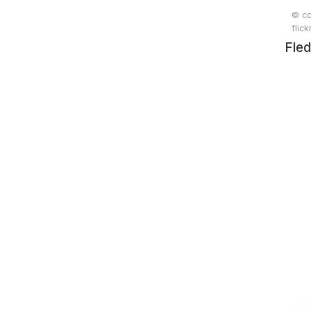
© cc
flic
Fled