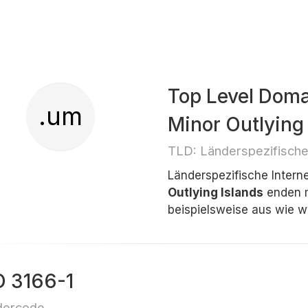
Top Level Doma
.um
Minor Outlying 
TLD: Länderspezifisch
Länderspezifische Inter
Outlying Islands
enden 
beispielsweise aus wie w
O 3166-1
dercode