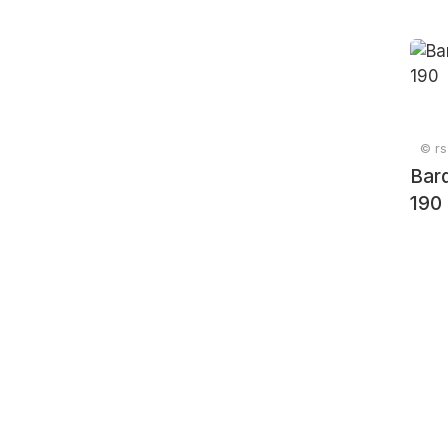
© rs
Bar
190