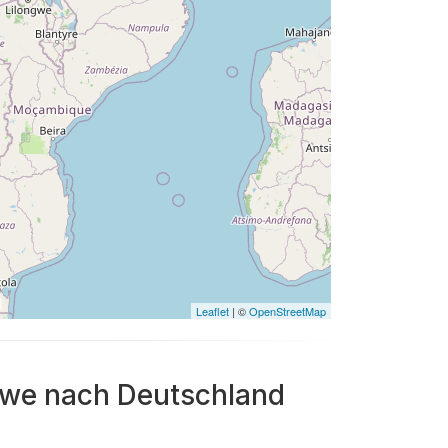
Leaflet
| ©
OpenStreetMap
bwe nach Deutschland
?