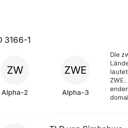
O 3166-1
Die z
Lände
ZW
ZWE
laute
ZWE. 
enden
Alpha-2
Alpha-3
doma