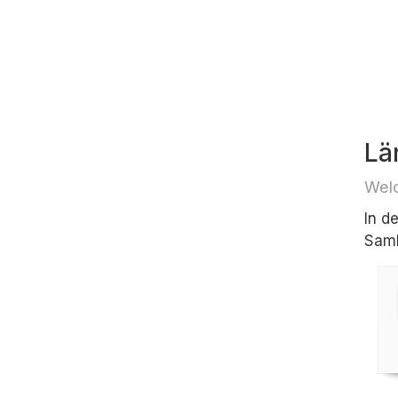
Lä
Welc
In d
Samb