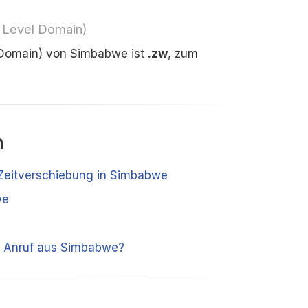
 Level Domain)
 Domain) von Simbabwe ist
.zw
, zum
n
r Zeitverschiebung in Simbabwe
we
r Anruf aus Simbabwe?