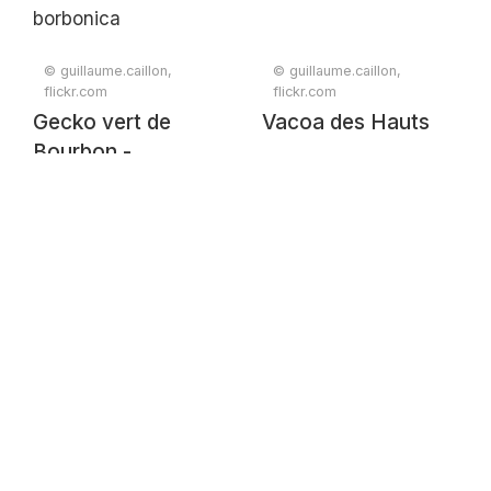
© guillaume.caillon,
© guillaume.caillon,
flickr.com
flickr.com
Gecko vert de
Vacoa des Hauts
Bourbon -
Phelsulma
borbonica