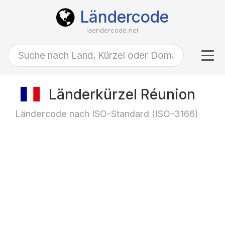
Ländercode
laendercode.net
Tog
navi
Länderkürzel Réunion
Ländercode nach ISO-Standard (ISO-3166)