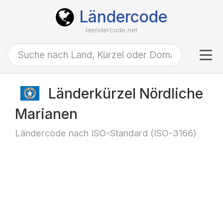
Ländercode
laendercode.net
Tog
navi
Länderkürzel Nördliche
Marianen
Ländercode nach ISO-Standard (ISO-3166)