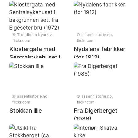
© Trondheim byarkiv,
© aasenhistorie.no,
flickr.com
flickr.com
Klostergata med
Nydalens fabrikker
Sentralsykehuset i
(før 1912)
bakgrunnen sett fra
Elgeseter bru
(1972)
© aasenhistorie.no,
© aasenhistorie.no,
flickr.com
flickr.com
Stokkan lille
Fra Digerberget
(1986)