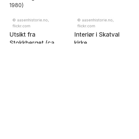
© aasenhistorie.no,
© aasenhistorie.no,
flickr.com
flickr.com
Utsikt fra
Interiør i Skatval
Stokkberget (ca.
kirke
1980)