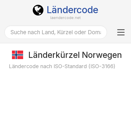
Ländercode
laendercode.net
Tog
navi
Länderkürzel Norwegen
Ländercode nach ISO-Standard (ISO-3166)