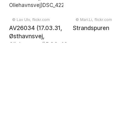
© Lav Ulv, flickr.com
© Mari.Li, flickr.com
AV26034 (17.03.31,
Strandspuren
Østhavnsvej,
Oliehavnsvej)DSC_4228_Optimizer