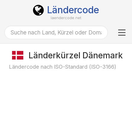
Ländercode
laendercode.net
Tog
navi
Länderkürzel Dänemark
Ländercode nach ISO-Standard (ISO-3166)