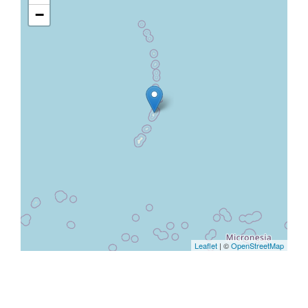
−
Leaflet
| ©
OpenStreetMap