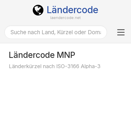
Ländercode
laendercode.net
Tog
navi
Ländercode MNP
Länderkürzel nach ISO-3166 Alpha-3