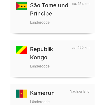
ca. 334 km
São Tomé und
Príncipe
Ländercode
ca. 490 km
Republik
Kongo
Ländercode
Nachbarland
Kamerun
Ländercode