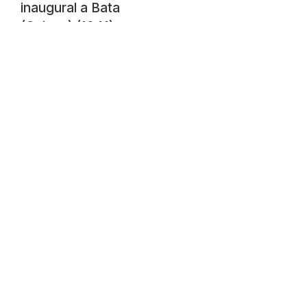
inaugural a Bata
(Guinea) (1941)