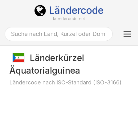
Ländercode
laendercode.net
Tog
navi
Länderkürzel
Äquatorialguinea
Ländercode nach ISO-Standard (ISO-3166)