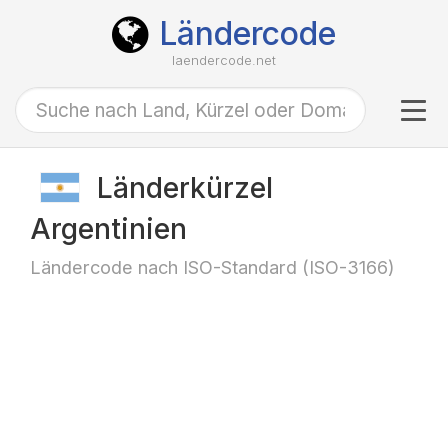
Ländercode
laendercode.net
Tog
navi
Länderkürzel
Argentinien
Ländercode nach ISO-Standard (ISO-3166)