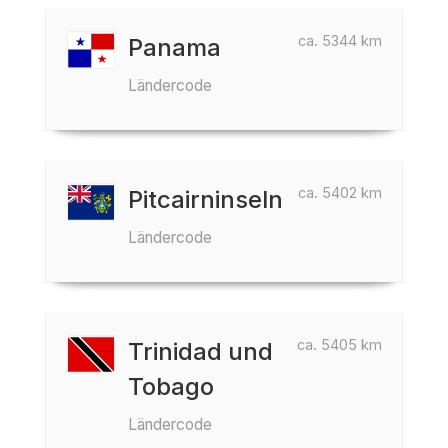
ca. 5344 km
Panama
Ländercode
ca. 5402 km
Pitcairninseln
Ländercode
ca. 5405 km
Trinidad und
Tobago
Ländercode