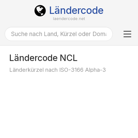
Ländercode
laendercode.net
Tog
navi
Ländercode NCL
Länderkürzel nach ISO-3166 Alpha-3