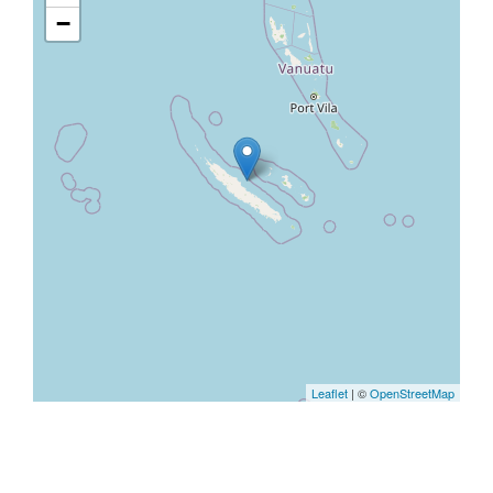
−
Leaflet
| ©
OpenStreetMap