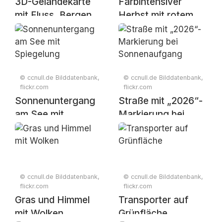
3D-Geländekarte
Farbintensiver
mit Fluss, Bergen
Herbst mit rotem
und
Ahornlaub und
Standortmarkern
nebliger
Berglandschaft
© ccnull.de Bilddatenbank,
© ccnull.de Bilddatenbank,
flickr.com
flickr.com
Sonnenuntergang
Straße mit „2026“-
am See mit
Markierung bei
Spiegelung
Sonnenaufgang
© ccnull.de Bilddatenbank,
© ccnull.de Bilddatenbank,
flickr.com
flickr.com
Gras und Himmel
Transporter auf
mit Wolken
Grünfläche