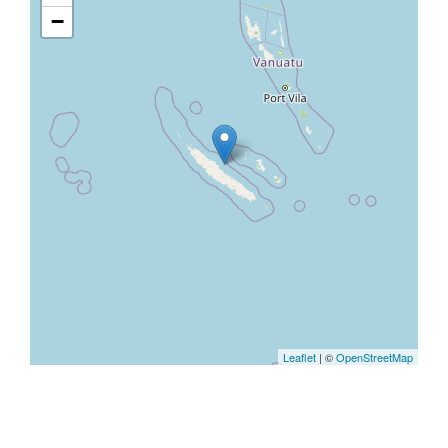
−
Leaflet
| ©
OpenStreetMap