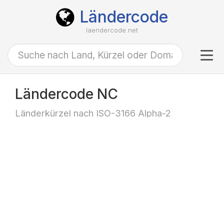
Ländercode
laendercode.net
Tog
navi
Ländercode NC
Länderkürzel nach ISO-3166 Alpha-2