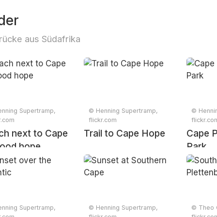
der
rücke aus Südafrika
nning Supertramp,
© Henning Supertramp,
© Henni
kr.com
flickr.com
flickr.co
ch next to Cape
Trail to Cape Hope
Cape P
good hope
Park
nning Supertramp,
© Henning Supertramp,
© Theo 
kr.com
flickr.com
flickr.co