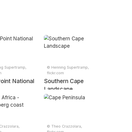
ng Supertramp,
© Henning Supertramp,
m
flickr.com
oint National
Southern Cape
Landscape
Crazzolara,
© Theo Crazzolara,
m
flickr.com