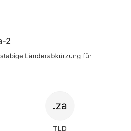
a-2
hstabige Länderabkürzung für
.za
TLD