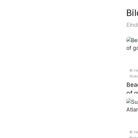
Bil
Eind
© He
flic
Bea
of 
© He
flic