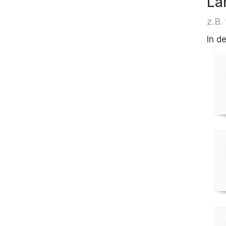
Lä
z.B.
In d