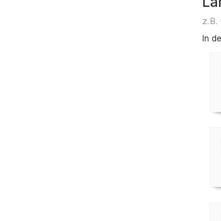
Lä
z.B.
In d