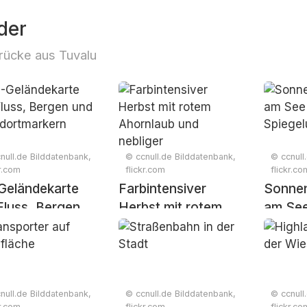
der
rücke aus Tuvalu
null.de Bilddatenbank,
© ccnull.de Bilddatenbank,
© ccnull
kr.com
flickr.com
flickr.co
Geländekarte
Farbintensiver
Sonne
Fluss, Bergen
Herbst mit rotem
am See
Ahornlaub und
Spiege
ndortmarkern
nebliger
Berglandschaft
null.de Bilddatenbank,
© ccnull.de Bilddatenbank,
© ccnull
kr.com
flickr.com
flickr.co