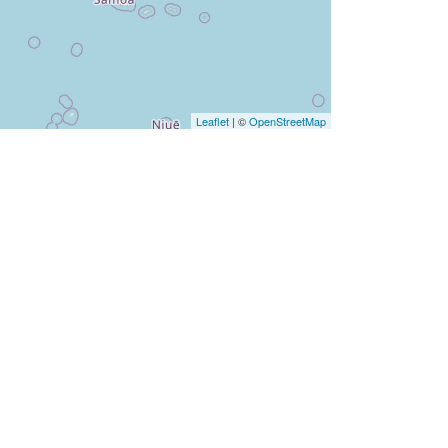
Leaflet
| ©
OpenStreetMap