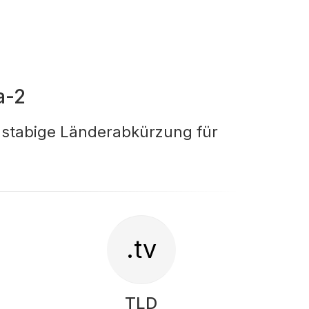
a-2
hstabige Länderabkürzung für
.tv
TLD