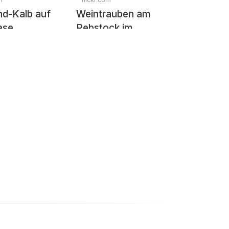
nd-Kalb auf
Weintrauben am
ese
Rebstock im
Sonnenlicht