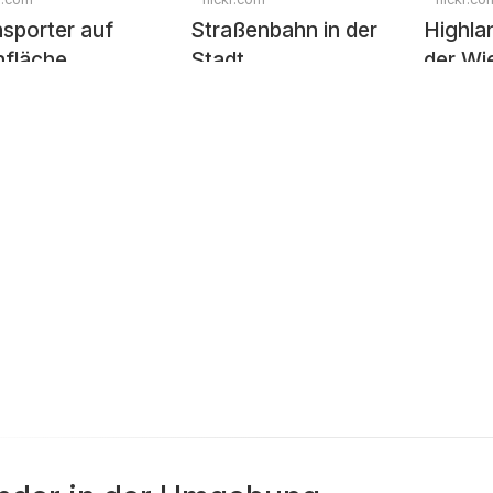
sporter auf
Straßenbahn in der
Highla
nfläche
Stadt
der Wi