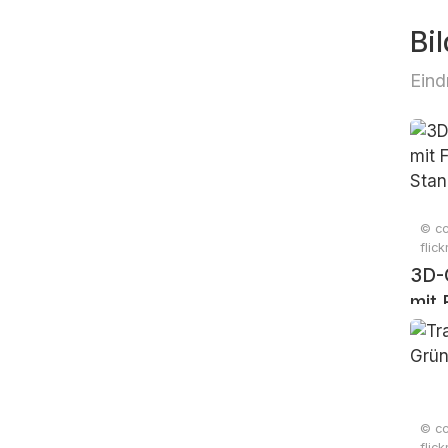
Bil
Eind
© cc
flic
3D-
mit 
und
Sta
© cc
flic