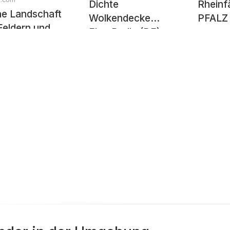
Dichte
Rhein
ne Landschaft
Wolkendecke...
PFALZ
Feldern und
Flug Berlin (DE) ➔
m kleinen
Zürich (CH)
ernhof