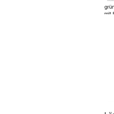
grü
mit 
eine
Bau