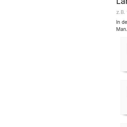
Lä
z.B.
In d
Man