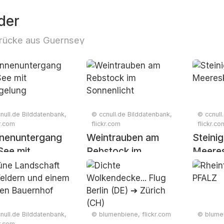
der
rücke aus Guernsey
null.de Bilddatenbank,
© ccnull.de Bilddatenbank,
© ccnull
kr.com
flickr.com
flickr.co
nenuntergang
Weintrauben am
Steini
See mit
Rebstock im
Meere
egelung
Sonnenlicht
null.de Bilddatenbank,
© blumenbiene, flickr.com
© blumen
kr.com