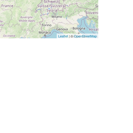
Leaflet
| ©
OpenStreetMap