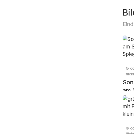
Bil
Eind
© cc
flic
Son
am 
Spi
© cc
flic