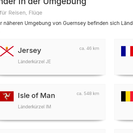
nder in der Umgebung
 für Reisen, Flüge
er näheren Umgebung von Guernsey befinden sich Länder 
.
ca. 46 km
Jersey
Länderkürzel JE
ca. 548 km
Isle of Man
Länderkürzel IM