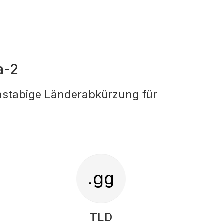
a-2
chstabige Länderabkürzung für
.gg
TLD