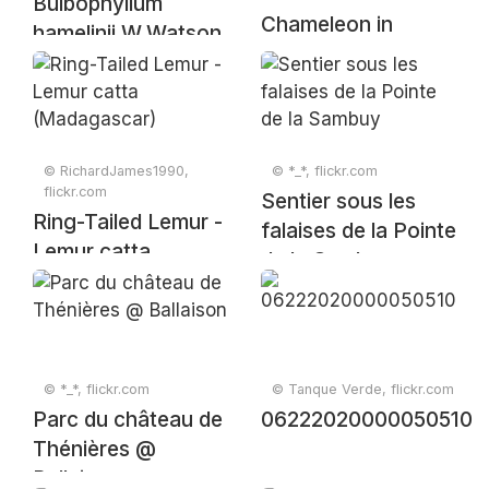
Bulbophyllum
Chameleon in
hamelinii W.Watson,
vintage style
Gard. & Forest 6:
336 (1893)
© RichardJames1990,
© *_*, flickr.com
flickr.com
Sentier sous les
Ring-Tailed Lemur -
falaises de la Pointe
Lemur catta
de la Sambuy
(Madagascar)
© *_*, flickr.com
© Tanque Verde, flickr.com
Parc du château de
06222020000050510
Thénières @
Ballaison