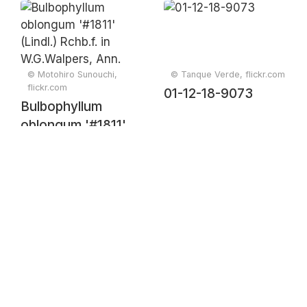
© Motohiro Sunouchi,
© Tanque Verde, flickr.com
flickr.com
01-12-18-9073
Bulbophyllum
oblongum '#1811'
(Lindl.) Rchb.f. in
W.G.Walpers, Ann.
Bot. Syst. 6: 249
(1861)