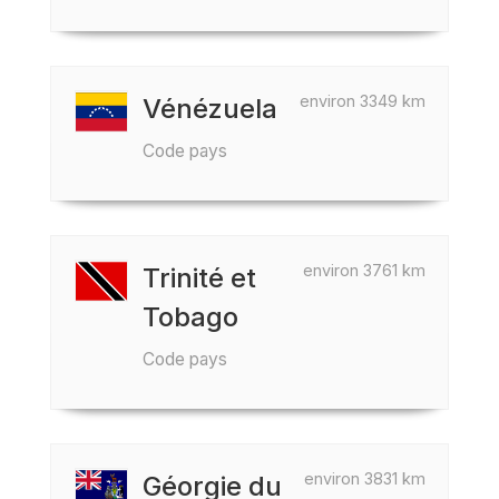
environ 3349 km
Vénézuela
Code pays
environ 3761 km
Trinité et
Tobago
Code pays
environ 3831 km
Géorgie du