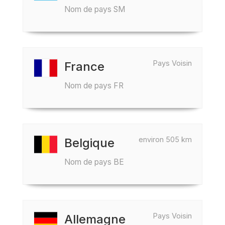
Nom de pays SM
Pays Voisin
France
Nom de pays FR
environ 505 km
Belgique
Nom de pays BE
Pays Voisin
Allemagne