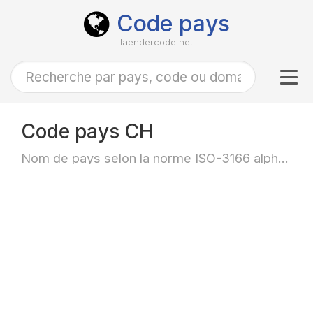
Code pays
laendercode.net
Tog
navi
Code pays CH
Nom de pays selon la norme ISO-3166 alpha-2