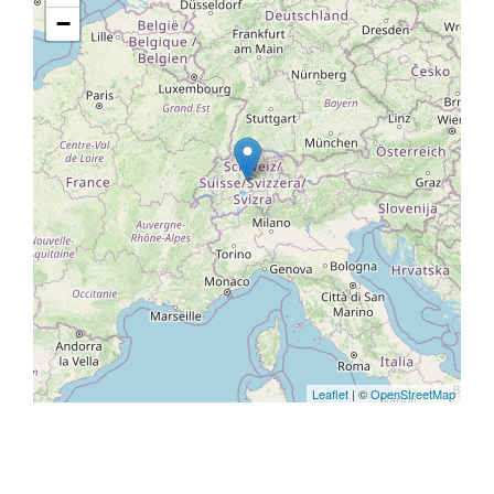
−
Leaflet
| ©
OpenStreetMap