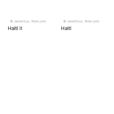
Jovenel Moïse
Jovenel Moïse
© JenniCruz, flickr.com
© JenniCruz, flickr.com
Haití II
Haití