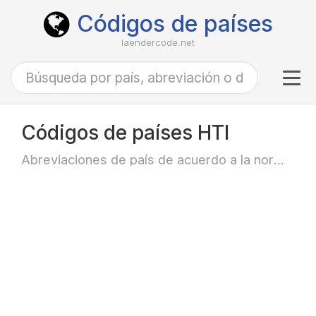
Códigos de países
laendercode.net
Tog
navi
Códigos de países HTI
Abreviaciones de país de acuerdo a la norma ISO-3166 alfa-3