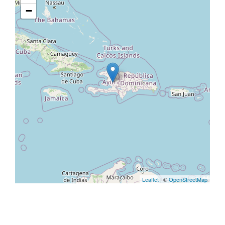
−
Leaflet
| ©
OpenStreetMap