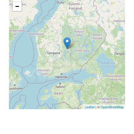
−
Leaflet
| ©
OpenStreetMap