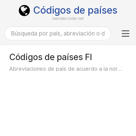
Códigos de países
laendercode.net
Tog
navi
Códigos de países FI
Abreviaciones de país de acuerdo a la norma ISO-3166 alfa-2