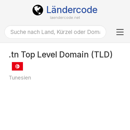
Ländercode
laendercode.net
Tog
navi
.tn Top Level Domain (TLD)
Tunesien