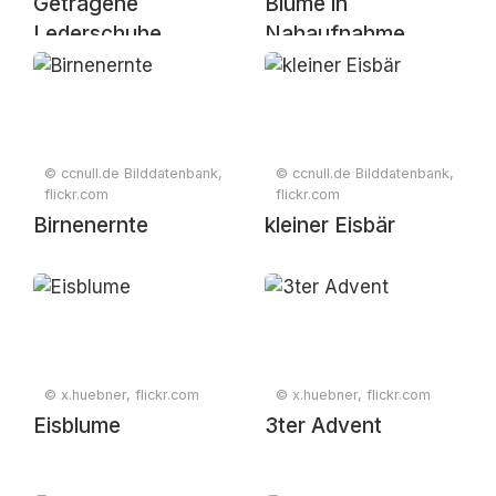
Getragene
Blume in
Lederschuhe
Nahaufnahme
© ccnull.de Bilddatenbank,
© ccnull.de Bilddatenbank,
flickr.com
flickr.com
Birnenernte
kleiner Eisbär
© x.huebner, flickr.com
© x.huebner, flickr.com
Eisblume
3ter Advent