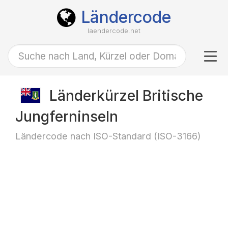
Ländercode
laendercode.net
Tog
navi
Länderkürzel Britische
Jungferninseln
Ländercode nach ISO-Standard (ISO-3166)