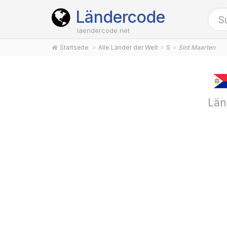
Ländercode
laendercode.net
Startseite
Alle Länder der Welt
S
Sint Maarten
Län