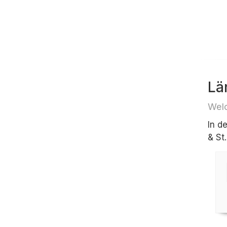
Lä
Welc
In d
& St.