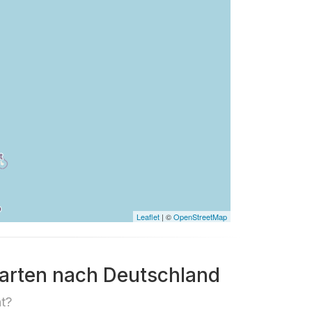
Leaflet
| ©
OpenStreetMap
Maarten nach Deutschland
nt?