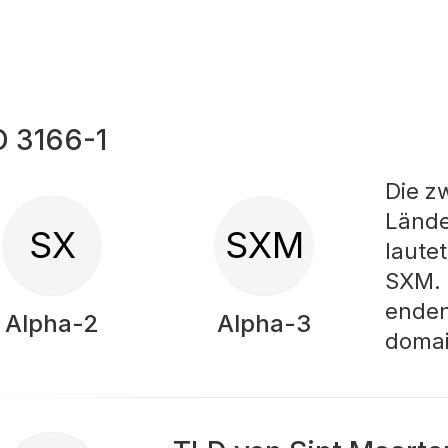
O 3166-1
Die z
Lände
SX
SXM
lautet
SXM. 
enden
Alpha-2
Alpha-3
domai