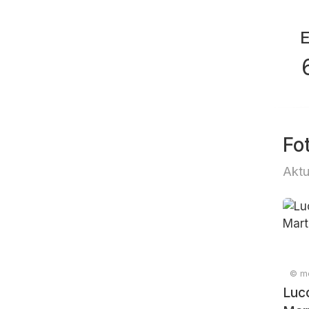
Fo
Aktu
© me
Luc