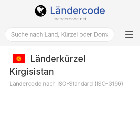
Ländercode
laendercode.net
Tog
navi
Länderkürzel
Kirgisistan
Ländercode nach ISO-Standard (ISO-3166)