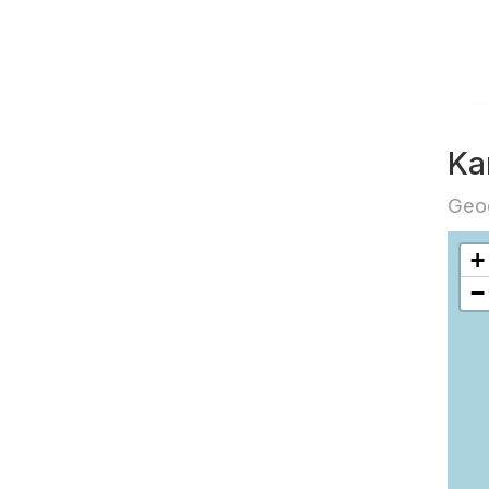
Ka
Geog
+
−