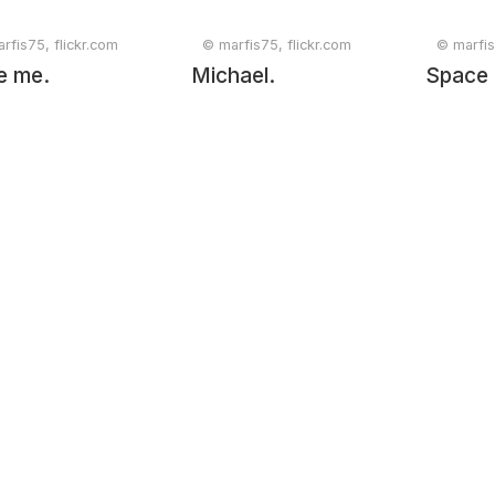
rfis75, flickr.com
© marfis75, flickr.com
© marfis
e me.
Michael.
Space 