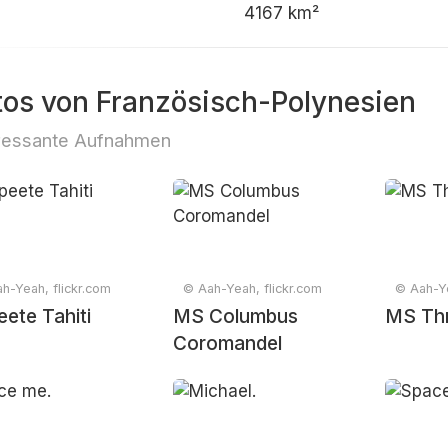
4167 km²
tos von Französisch-Polynesien
ressante Aufnahmen
h-Yeah, flickr.com
© Aah-Yeah, flickr.com
© Aah-Ye
ete Tahiti
MS Columbus
MS Th
Coromandel