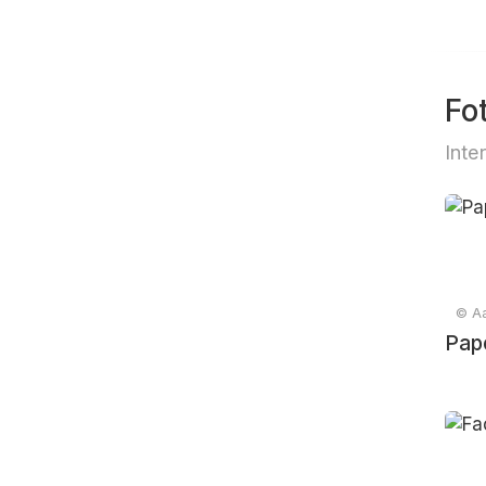
Fo
Inte
© Aa
Pape