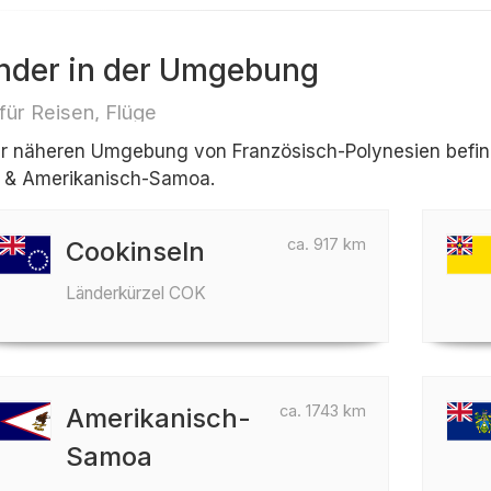
nder in der Umgebung
 für Reisen, Flüge
er näheren Umgebung von Französisch-Polynesien befind
 & Amerikanisch-Samoa.
ca. 917 km
Cookinseln
Länderkürzel COK
ca. 1743 km
Amerikanisch-
Samoa