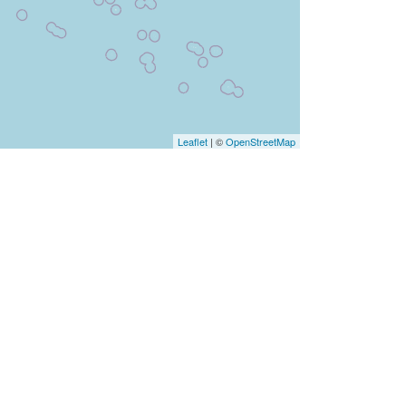
Leaflet
| ©
OpenStreetMap