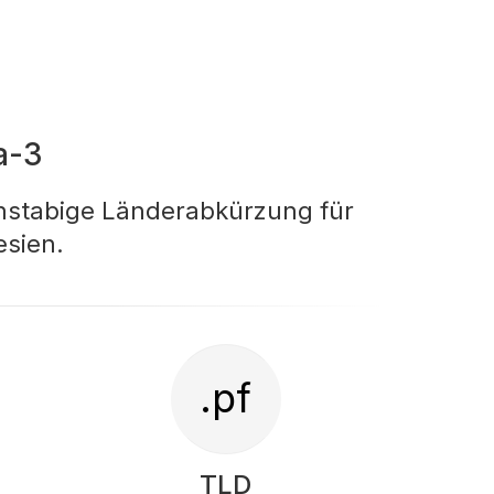
a-3
chstabige Länderabkürzung für
esien.
.pf
TLD