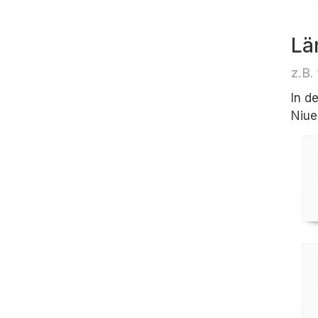
Lä
z.B.
In d
Niue