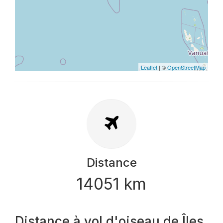
Leaflet
| ©
OpenStreetMap
Distance
14051 km
Distance à vol d'oiseau de Îles