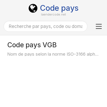
Code pays
laendercode.net
Tog
navi
Code pays VGB
Nom de pays selon la norme ISO-3166 alpha-3