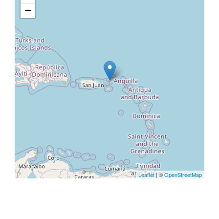
−
Leaflet
| ©
OpenStreetMap