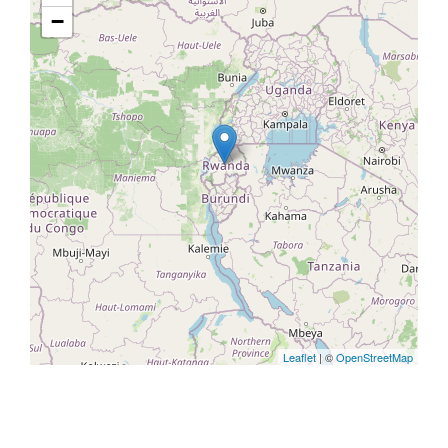
−
Leaflet
| ©
OpenStreetMap