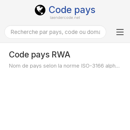
Code pays
laendercode.net
Tog
navi
Code pays RWA
Nom de pays selon la norme ISO-3166 alpha-3