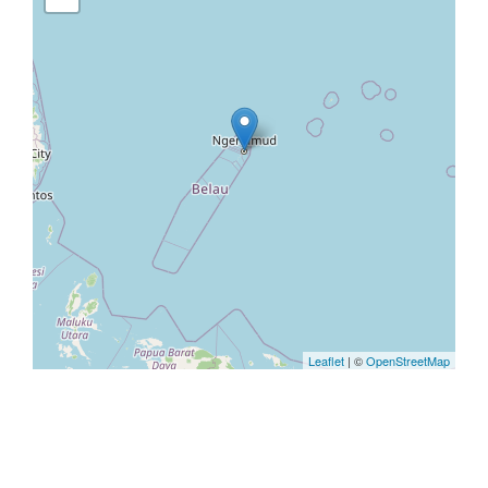
Leaflet
| ©
OpenStreetMap