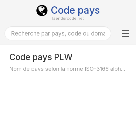
Code pays
laendercode.net
Tog
navi
Code pays PLW
Nom de pays selon la norme ISO-3166 alpha-3