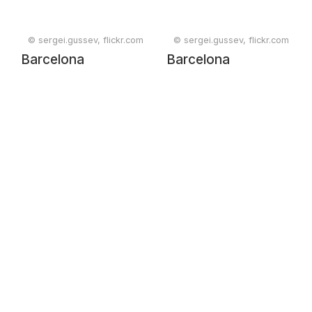
© sergei.gussev, flickr.com
© sergei.gussev, flickr.com
Barcelona
Barcelona