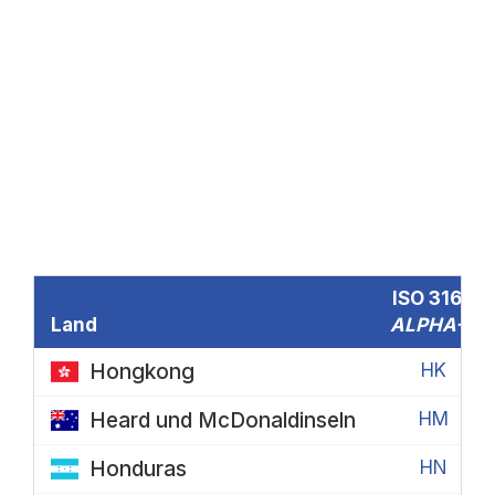
ISO 3166
Land
ALPHA-2
Hongkong
HK
Heard und McDonaldinseln
HM
Honduras
HN