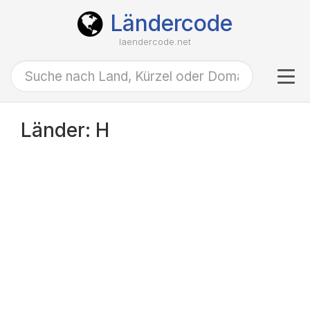
Ländercode
laendercode.net
Tog
navi
Länder: H