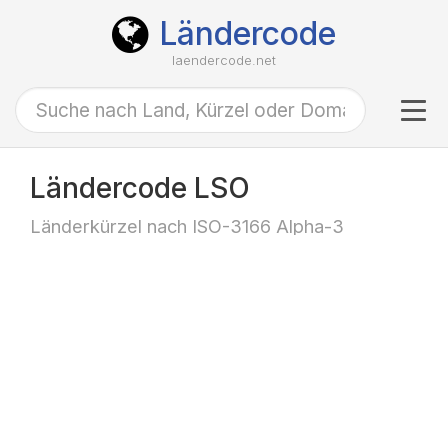
Ländercode
laendercode.net
Tog
navi
Ländercode LSO
Länderkürzel nach ISO-3166 Alpha-3