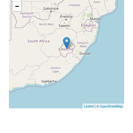
−
Leaflet
| ©
OpenStreetMap