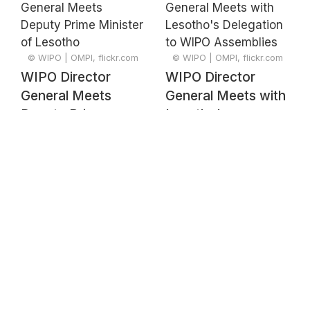
Traditional
Traditional
Knowledge –
Knowledge –
Signing Ceremony
Signing Ceremony
© WIPO | OMPI, flickr.com
© WIPO | OMPI, flickr.com
WIPO Director
WIPO Director
General Meets
General Meets with
Deputy Prime
Lesotho's
Minister of Lesotho
Delegation to WIPO
Assemblies