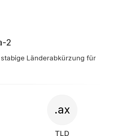
a-2
hstabige Länderabkürzung für
.ax
TLD