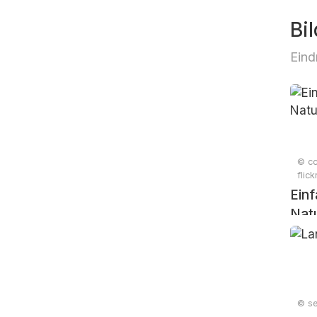
Bil
Eind
© cc
flic
Einf
Nat
© se