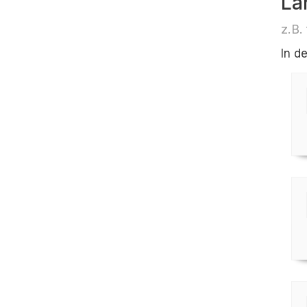
Lä
z.B.
In d