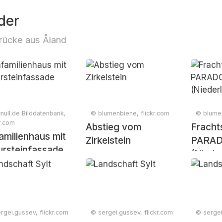
der
rücke aus Åland
null.de Bilddatenbank,
© blumenbiene, flickr.com
© blumen
kr.com
Abstieg vom
Fracht
amilienhaus mit
Zirkelstein
PARA
ursteinfassade
(Niede
rgei.gussev, flickr.com
© sergei.gussev, flickr.com
© sergei