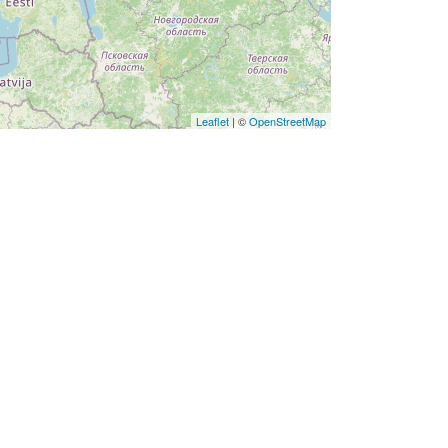
Leaflet
| ©
OpenStreetMap