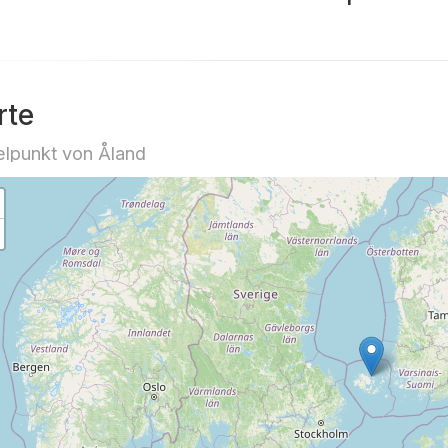
rte
elpunkt von Åland